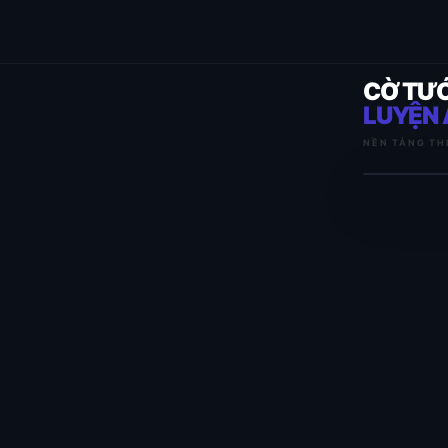
CỜ TƯ
LUYỆN 
NỀN TẢNG TH