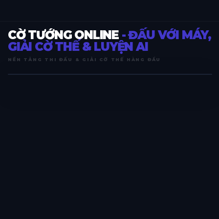
CỜ TƯỚNG ONLINE
- ĐẤU VỚI MÁY,
GIẢI CỜ THẾ & LUYỆN AI
NỀN TẢNG THI ĐẤU & GIẢI CỜ THẾ HÀNG ĐẦU