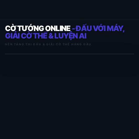
CỜ TƯỚNG ONLINE
- ĐẤU VỚI MÁY,
GIẢI CỜ THẾ & LUYỆN AI
NỀN TẢNG THI ĐẤU & GIẢI CỜ THẾ HÀNG ĐẦU