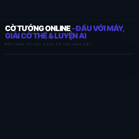
CỜ TƯỚNG ONLINE
- ĐẤU VỚI MÁY,
GIẢI CỜ THẾ & LUYỆN AI
NỀN TẢNG THI ĐẤU & GIẢI CỜ THẾ HÀNG ĐẦU