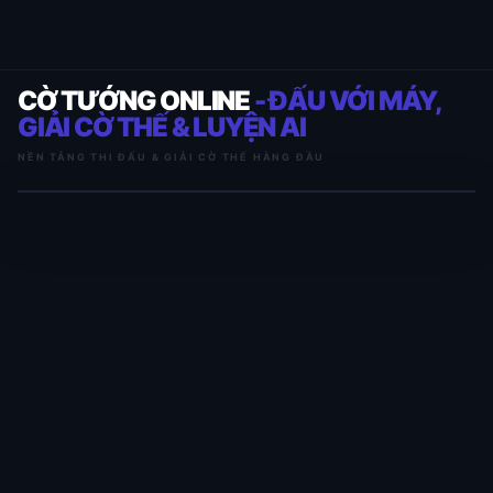
CỜ TƯỚNG ONLINE
- ĐẤU VỚI MÁY,
GIẢI CỜ THẾ & LUYỆN AI
NỀN TẢNG THI ĐẤU & GIẢI CỜ THẾ HÀNG ĐẦU