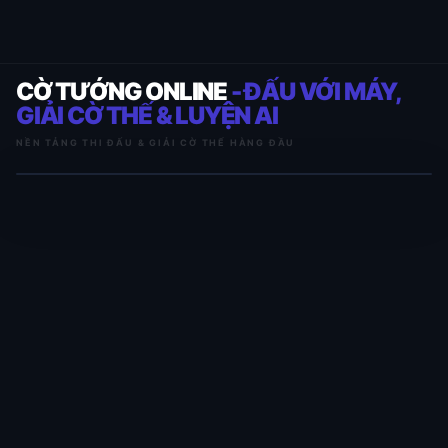
CỜ TƯỚNG ONLINE
- ĐẤU VỚI MÁY,
GIẢI CỜ THẾ & LUYỆN AI
NỀN TẢNG THI ĐẤU & GIẢI CỜ THẾ HÀNG ĐẦU