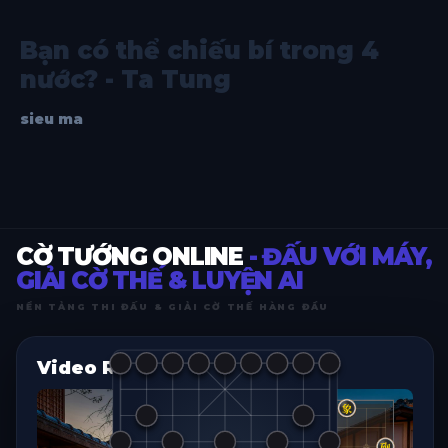
Bạn có thể chiếu bí trong 4
nước? - Ta Tung
sieu ma
CỜ TƯỚNG ONLINE
- ĐẤU VỚI MÁY,
GIẢI CỜ THẾ & LUYỆN AI
NỀN TẢNG THI ĐẤU & GIẢI CỜ THẾ HÀNG ĐẦU
Video Replay