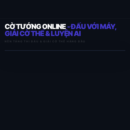
CỜ TƯỚNG ONLINE
- ĐẤU VỚI MÁY,
GIẢI CỜ THẾ & LUYỆN AI
NỀN TẢNG THI ĐẤU & GIẢI CỜ THẾ HÀNG ĐẦU