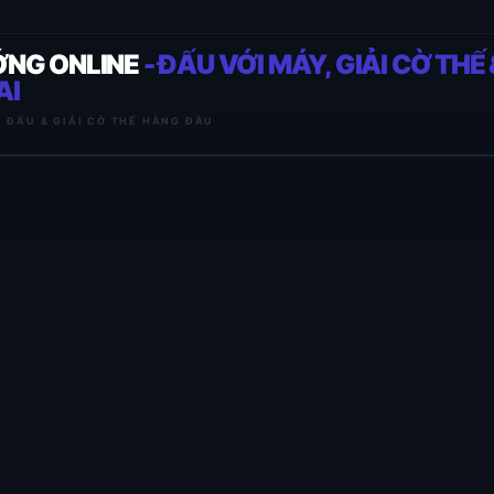
ỚNG ONLINE
- ĐẤU VỚI MÁY, GIẢI CỜ THẾ 
AI
I ĐẤU & GIẢI CỜ THẾ HÀNG ĐẦU