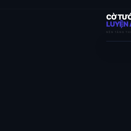
CỜ TƯ
LUYỆN 
NỀN TẢNG TH