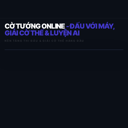
CỜ TƯỚNG ONLINE
- ĐẤU VỚI MÁY,
GIẢI CỜ THẾ & LUYỆN AI
NỀN TẢNG THI ĐẤU & GIẢI CỜ THẾ HÀNG ĐẦU