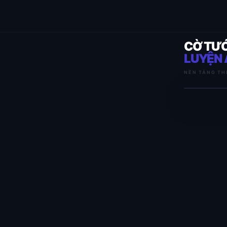
CỜ TƯ
LUYỆN 
NỀN TẢNG TH