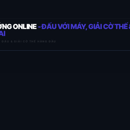
ỚNG ONLINE
- ĐẤU VỚI MÁY, GIẢI CỜ THẾ 
AI
I ĐẤU & GIẢI CỜ THẾ HÀNG ĐẦU