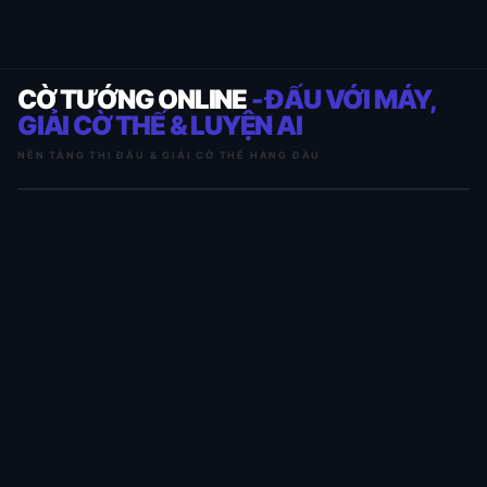
CỜ TƯỚNG ONLINE
- ĐẤU VỚI MÁY,
GIẢI CỜ THẾ & LUYỆN AI
NỀN TẢNG THI ĐẤU & GIẢI CỜ THẾ HÀNG ĐẦU