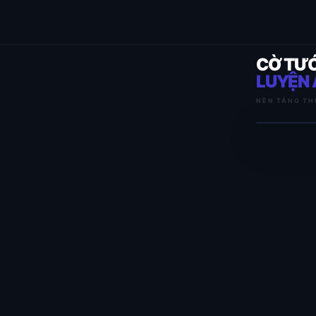
CỜ TƯ
LUYỆN 
NỀN TẢNG TH