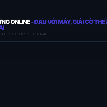
ỚNG ONLINE
- ĐẤU VỚI MÁY, GIẢI CỜ THẾ 
AI
I ĐẤU & GIẢI CỜ THẾ HÀNG ĐẦU