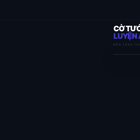
CỜ TƯ
LUYỆN 
NỀN TẢNG TH