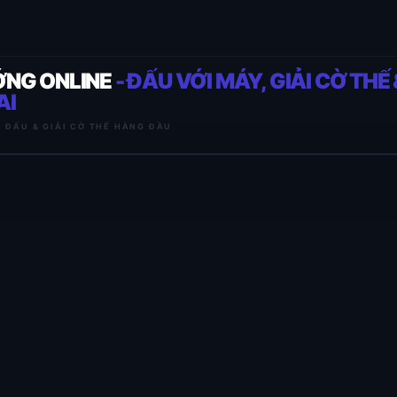
ỚNG ONLINE
- ĐẤU VỚI MÁY, GIẢI CỜ THẾ 
AI
I ĐẤU & GIẢI CỜ THẾ HÀNG ĐẦU