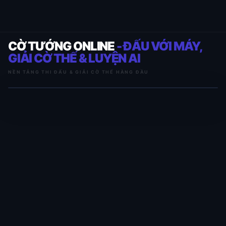
CỜ TƯỚNG ONLINE
- ĐẤU VỚI MÁY,
GIẢI CỜ THẾ & LUYỆN AI
NỀN TẢNG THI ĐẤU & GIẢI CỜ THẾ HÀNG ĐẦU