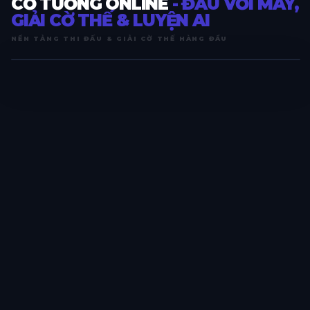
CỜ TƯỚNG ONLINE
- ĐẤU VỚI MÁY,
GIẢI CỜ THẾ & LUYỆN AI
NỀN TẢNG THI ĐẤU & GIẢI CỜ THẾ HÀNG ĐẦU