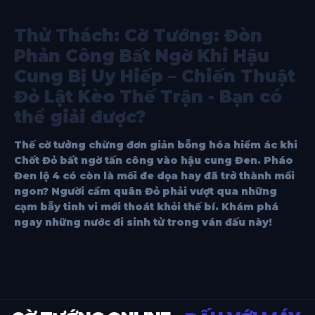
Thử Thách: Cờ Tướng: Đòn
Phản Công Bất Ngờ Khi Hậu
Cung Bị Uy Hiếp – Chiến Thuật
Đỏ Lật Kèo Thế Trận - Bạn có
thể giải được?
Thế cờ tưởng chừng đơn giản bỗng hóa hiểm ác khi
Chốt Đỏ bất ngờ tấn công vào hậu cung Đen. Pháo
Đen lộ 4 có còn là mối đe dọa hay đã trở thành mồi
ngon? Người cầm quân Đỏ phải vượt qua những
cạm bẫy tinh vi mới thoát khỏi thế bí. Khám phá
ngay những nước đi sinh tử trong ván đấu này!