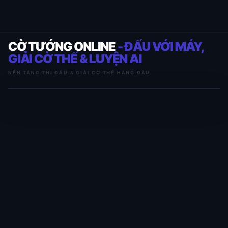
CỜ TƯỚNG ONLINE
- ĐẤU VỚI MÁY,
GIẢI CỜ THẾ & LUYỆN AI
NỀN TẢNG THI ĐẤU & GIẢI CỜ THẾ HÀNG ĐẦU