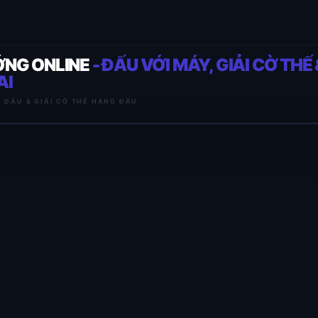
ỚNG ONLINE
- ĐẤU VỚI MÁY, GIẢI CỜ THẾ 
AI
I ĐẤU & GIẢI CỜ THẾ HÀNG ĐẦU