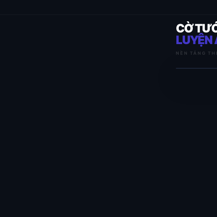
CỜ TƯ
LUYỆN 
NỀN TẢNG TH