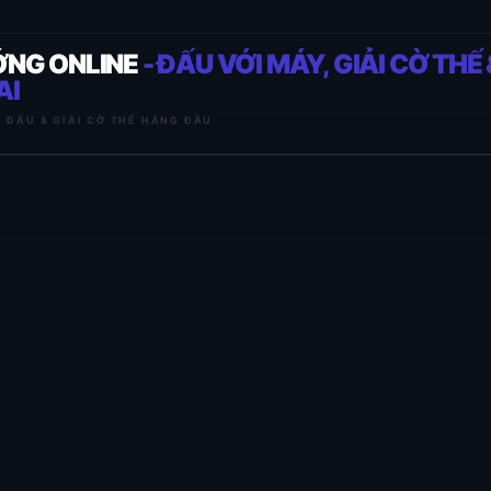
ỚNG ONLINE
- ĐẤU VỚI MÁY, GIẢI CỜ THẾ 
AI
I ĐẤU & GIẢI CỜ THẾ HÀNG ĐẦU