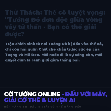
Thử Thách: Thế cô tuyệt vọng:
"Tướng Đỏ đơn độc giữa vòng
vây tử thần - Bạn có thể giải
được?
Trận chiến sinh tử nơi Tướng Đỏ bị dồn vào thế cô,
chỉ còn hai quân Chốt che chắn trước sức ép của
Tượng và Mã Đen. Mỗi nước đi là sự sống còn, mỗi
quyết định là ranh giới giữa thắng bại.
CỜ TƯỚNG ONLINE
- ĐẤU VỚI MÁY,
GIẢI CỜ THẾ & LUYỆN AI
NỀN TẢNG THI ĐẤU & GIẢI CỜ THẾ HÀNG ĐẦU