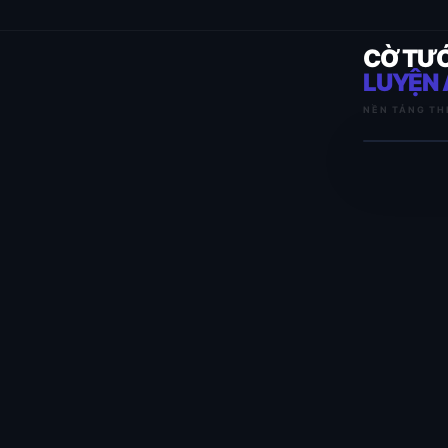
CỜ TƯ
LUYỆN 
NỀN TẢNG TH