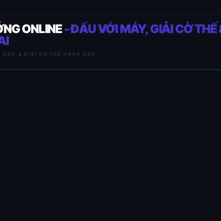
ỚNG ONLINE
- ĐẤU VỚI MÁY, GIẢI CỜ THẾ 
AI
I ĐẤU & GIẢI CỜ THẾ HÀNG ĐẦU