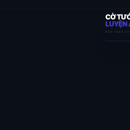
CỜ TƯ
LUYỆN 
NỀN TẢNG TH