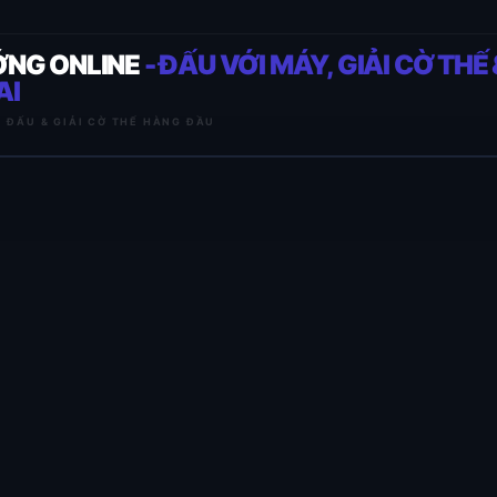
ỚNG ONLINE
- ĐẤU VỚI MÁY, GIẢI CỜ THẾ 
AI
I ĐẤU & GIẢI CỜ THẾ HÀNG ĐẦU