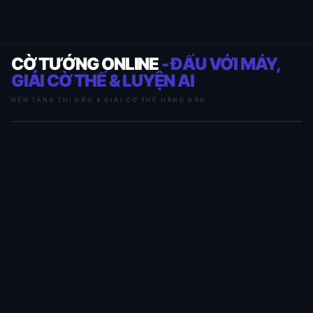
CỜ TƯỚNG ONLINE
- ĐẤU VỚI MÁY,
GIẢI CỜ THẾ & LUYỆN AI
NỀN TẢNG THI ĐẤU & GIẢI CỜ THẾ HÀNG ĐẦU