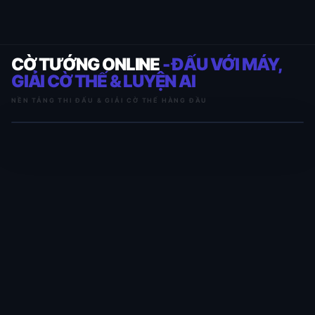
CỜ TƯỚNG ONLINE
- ĐẤU VỚI MÁY,
GIẢI CỜ THẾ & LUYỆN AI
NỀN TẢNG THI ĐẤU & GIẢI CỜ THẾ HÀNG ĐẦU