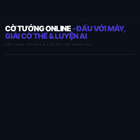
CỜ TƯỚNG ONLINE
- ĐẤU VỚI MÁY,
GIẢI CỜ THẾ & LUYỆN AI
NỀN TẢNG THI ĐẤU & GIẢI CỜ THẾ HÀNG ĐẦU