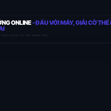
ỚNG ONLINE
- ĐẤU VỚI MÁY, GIẢI CỜ THẾ 
AI
I ĐẤU & GIẢI CỜ THẾ HÀNG ĐẦU