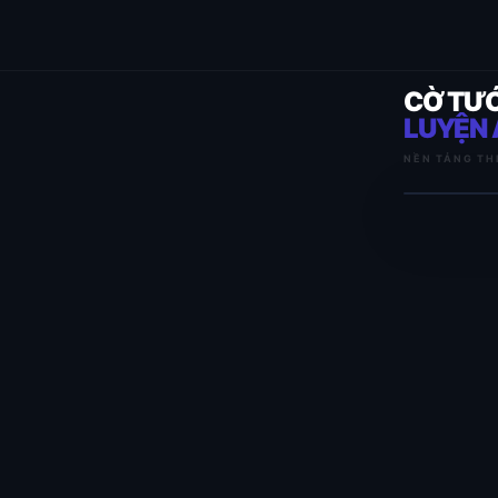
CỜ TƯ
LUYỆN 
NỀN TẢNG TH