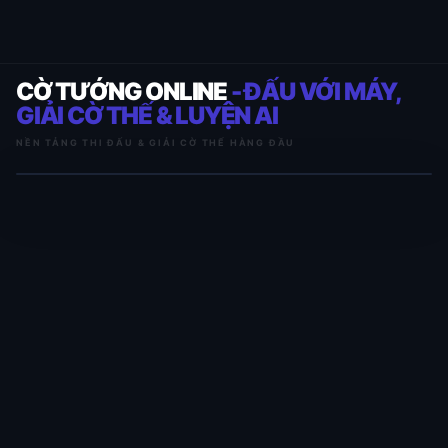
CỜ TƯỚNG ONLINE
- ĐẤU VỚI MÁY,
GIẢI CỜ THẾ & LUYỆN AI
NỀN TẢNG THI ĐẤU & GIẢI CỜ THẾ HÀNG ĐẦU