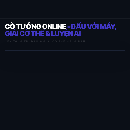
CỜ TƯỚNG ONLINE
- ĐẤU VỚI MÁY,
GIẢI CỜ THẾ & LUYỆN AI
NỀN TẢNG THI ĐẤU & GIẢI CỜ THẾ HÀNG ĐẦU