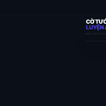
CỜ TƯ
LUYỆN 
NỀN TẢNG TH