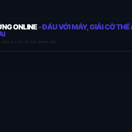
ỚNG ONLINE
- ĐẤU VỚI MÁY, GIẢI CỜ THẾ 
AI
I ĐẤU & GIẢI CỜ THẾ HÀNG ĐẦU