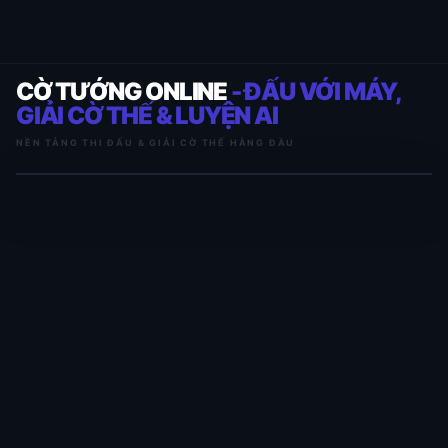
CỜ TƯỚNG ONLINE
- ĐẤU VỚI MÁY,
GIẢI CỜ THẾ & LUYỆN AI
NỀN TẢNG THI ĐẤU & GIẢI CỜ THẾ HÀNG ĐẦU