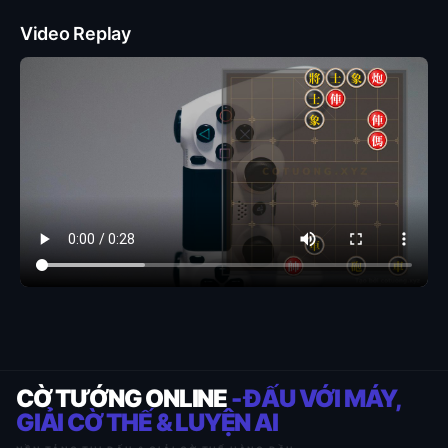
Video Replay
CỜ TƯỚNG ONLINE
- ĐẤU VỚI MÁY,
GIẢI CỜ THẾ & LUYỆN AI