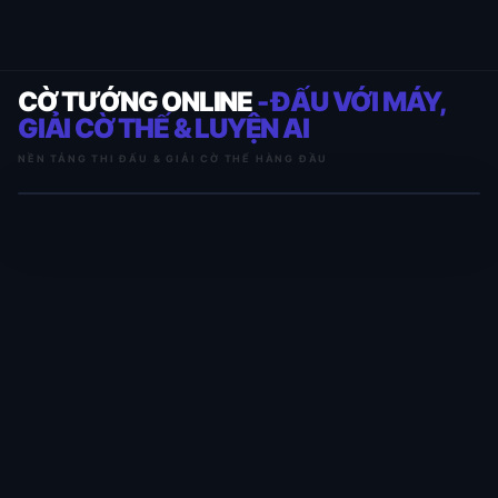
CỜ TƯỚNG ONLINE
- ĐẤU VỚI MÁY,
GIẢI CỜ THẾ & LUYỆN AI
NỀN TẢNG THI ĐẤU & GIẢI CỜ THẾ HÀNG ĐẦU