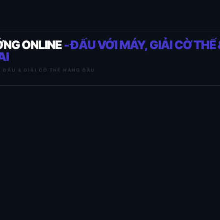
ỚNG ONLINE
- ĐẤU VỚI MÁY, GIẢI CỜ THẾ 
AI
I ĐẤU & GIẢI CỜ THẾ HÀNG ĐẦU