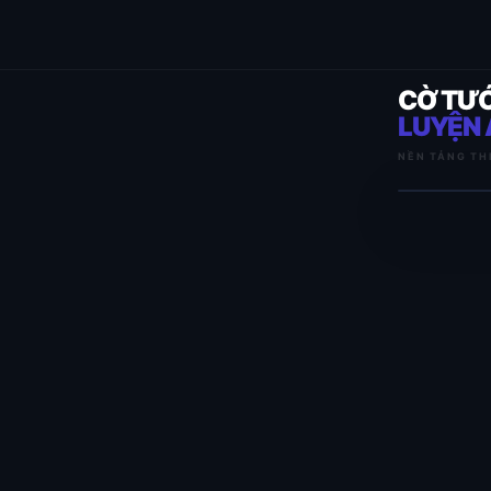
CỜ TƯ
LUYỆN 
NỀN TẢNG TH