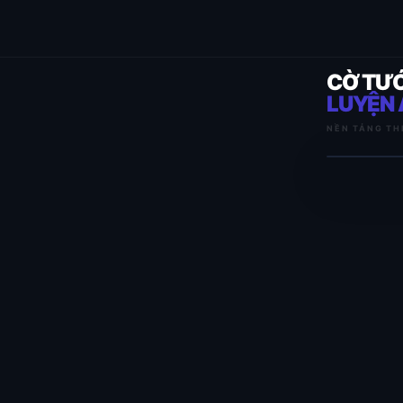
CỜ TƯ
LUYỆN 
NỀN TẢNG TH