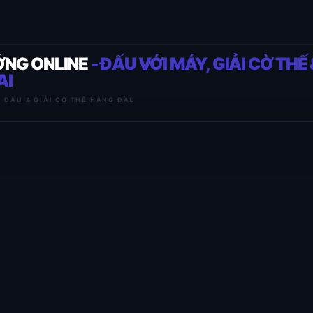
ỚNG ONLINE
- ĐẤU VỚI MÁY, GIẢI CỜ THẾ 
AI
I ĐẤU & GIẢI CỜ THẾ HÀNG ĐẦU