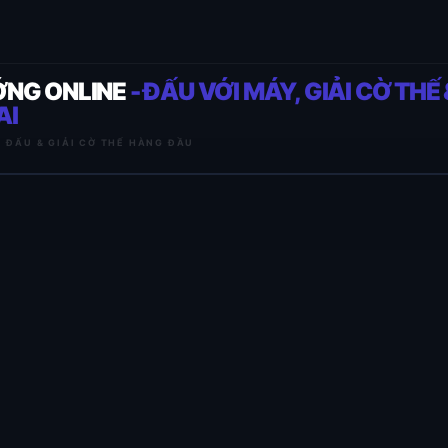
ỚNG ONLINE
- ĐẤU VỚI MÁY, GIẢI CỜ THẾ 
AI
I ĐẤU & GIẢI CỜ THẾ HÀNG ĐẦU