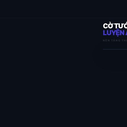
CỜ TƯ
LUYỆN 
NỀN TẢNG TH