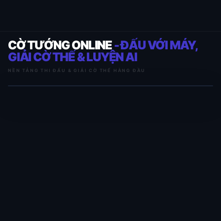
CỜ TƯỚNG ONLINE
- ĐẤU VỚI MÁY,
GIẢI CỜ THẾ & LUYỆN AI
NỀN TẢNG THI ĐẤU & GIẢI CỜ THẾ HÀNG ĐẦU