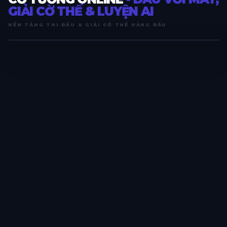
GIẢI CỜ THẾ & LUYỆN AI
NỀN TẢNG THI ĐẤU & GIẢI CỜ THẾ HÀNG ĐẦU