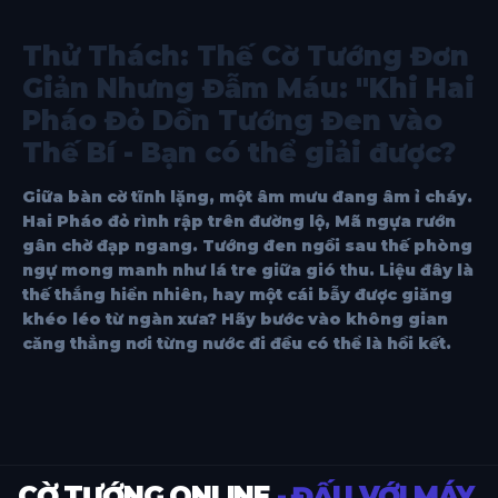
Thử Thách: Thế Cờ Tướng Đơn
Giản Nhưng Đẫm Máu: "Khi Hai
Pháo Đỏ Dồn Tướng Đen vào
Thế Bí - Bạn có thể giải được?
Giữa bàn cờ tĩnh lặng, một âm mưu đang âm ỉ cháy.
Hai Pháo đỏ rình rập trên đường lộ, Mã ngựa rướn
gân chờ đạp ngang. Tướng đen ngồi sau thế phòng
ngự mong manh như lá tre giữa gió thu. Liệu đây là
thế thắng hiển nhiên, hay một cái bẫy được giăng
khéo léo từ ngàn xưa? Hãy bước vào không gian
căng thẳng nơi từng nước đi đều có thể là hồi kết.
CỜ TƯỚNG ONLINE
- ĐẤU VỚI MÁY,