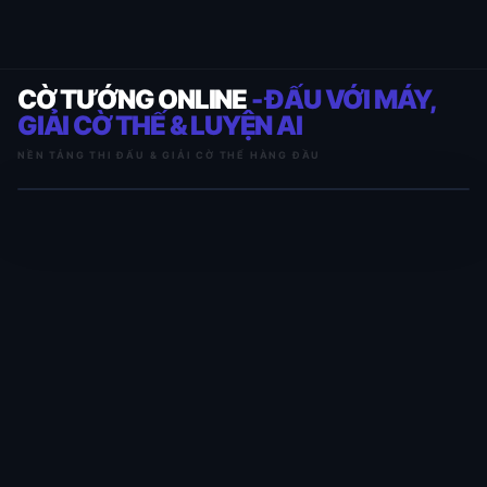
CỜ TƯỚNG ONLINE
- ĐẤU VỚI MÁY,
GIẢI CỜ THẾ & LUYỆN AI
NỀN TẢNG THI ĐẤU & GIẢI CỜ THẾ HÀNG ĐẦU