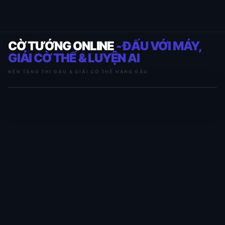
CỜ TƯỚNG ONLINE
- ĐẤU VỚI MÁY,
GIẢI CỜ THẾ & LUYỆN AI
NỀN TẢNG THI ĐẤU & GIẢI CỜ THẾ HÀNG ĐẦU