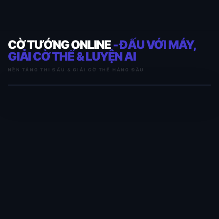
CỜ TƯỚNG ONLINE
- ĐẤU VỚI MÁY,
GIẢI CỜ THẾ & LUYỆN AI
NỀN TẢNG THI ĐẤU & GIẢI CỜ THẾ HÀNG ĐẦU