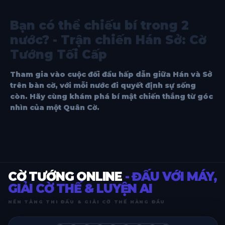
Bạn có thể chiếu bí trong 2
nước? - Trận chiến Hán Sở: Cờ
Tướng Tối Cấp
Tham gia vào cuộc đối đầu hấp dẫn giữa Hán và Sở
trên bàn cờ, với mỗi nước đi quyết định sự sống
còn. Hãy cùng khám phá bí mật chiến thắng từ góc
nhìn của một Quân Cờ.
CỜ TƯỚNG ONLINE
- ĐẤU VỚI MÁY,
GIẢI CỜ THẾ & LUYỆN AI
NỀN TẢNG THI ĐẤU & GIẢI CỜ THẾ HÀNG ĐẦU