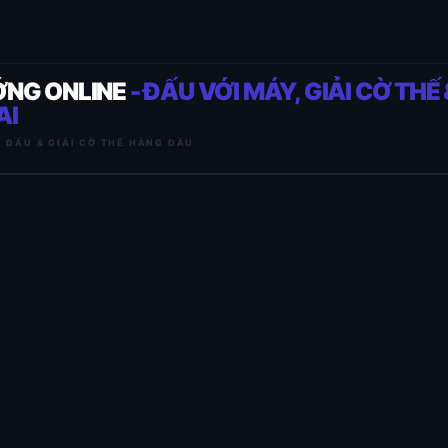
ỚNG ONLINE
- ĐẤU VỚI MÁY, GIẢI CỜ THẾ 
AI
I ĐẤU & GIẢI CỜ THẾ HÀNG ĐẦU