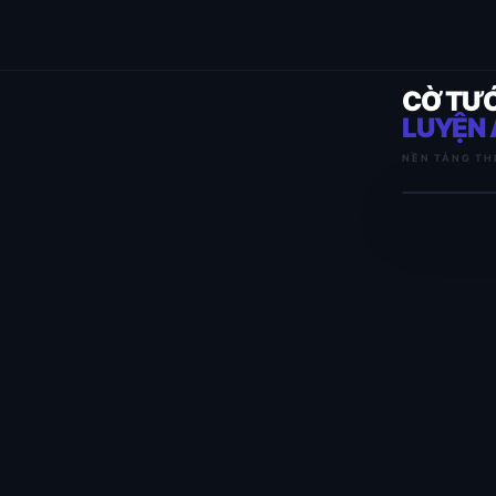
CỜ TƯ
LUYỆN 
NỀN TẢNG TH