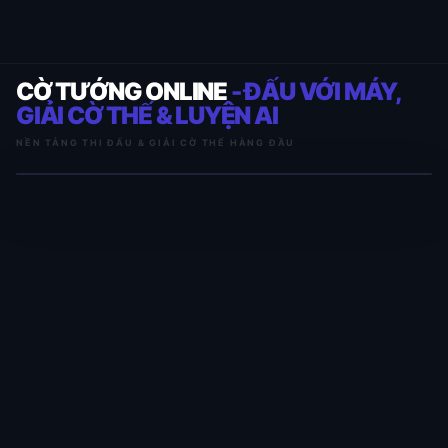
CỜ TƯỚNG ONLINE
- ĐẤU VỚI MÁY,
GIẢI CỜ THẾ & LUYỆN AI
NỀN TẢNG THI ĐẤU & GIẢI CỜ THẾ HÀNG ĐẦU