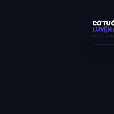
CỜ TƯ
LUYỆN 
NỀN TẢNG TH