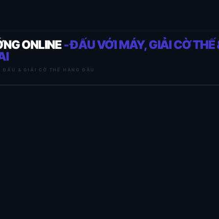
ỚNG ONLINE
- ĐẤU VỚI MÁY, GIẢI CỜ THẾ 
AI
I ĐẤU & GIẢI CỜ THẾ HÀNG ĐẦU