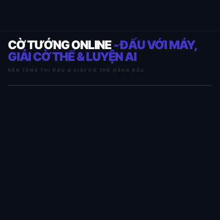
CỜ TƯỚNG ONLINE
- ĐẤU VỚI MÁY,
GIẢI CỜ THẾ & LUYỆN AI
NỀN TẢNG THI ĐẤU & GIẢI CỜ THẾ HÀNG ĐẦU