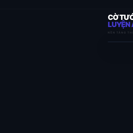
CỜ TƯ
LUYỆN 
NỀN TẢNG TH