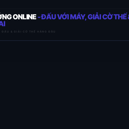
ỚNG ONLINE
- ĐẤU VỚI MÁY, GIẢI CỜ THẾ 
AI
I ĐẤU & GIẢI CỜ THẾ HÀNG ĐẦU