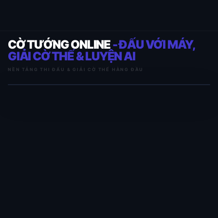
CỜ TƯỚNG ONLINE
- ĐẤU VỚI MÁY,
GIẢI CỜ THẾ & LUYỆN AI
NỀN TẢNG THI ĐẤU & GIẢI CỜ THẾ HÀNG ĐẦU