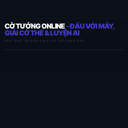
CỜ TƯỚNG ONLINE
- ĐẤU VỚI MÁY,
GIẢI CỜ THẾ & LUYỆN AI
NỀN TẢNG THI ĐẤU & GIẢI CỜ THẾ HÀNG ĐẦU