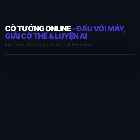
CỜ TƯỚNG ONLINE
- ĐẤU VỚI MÁY,
GIẢI CỜ THẾ & LUYỆN AI
NỀN TẢNG THI ĐẤU & GIẢI CỜ THẾ HÀNG ĐẦU