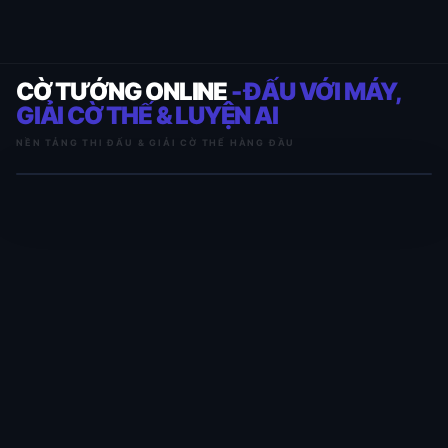
CỜ TƯỚNG ONLINE
- ĐẤU VỚI MÁY,
GIẢI CỜ THẾ & LUYỆN AI
NỀN TẢNG THI ĐẤU & GIẢI CỜ THẾ HÀNG ĐẦU